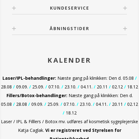
KUNDESERVICE
ÅBNINGSTIDER
KALENDER
Laser/IPL-behandlinger:
Næste gang på klinikken: Den d. 05.08
/
28.08
/
09.09.
/
25.09.
/
07.10.
/
23.10.
/
04.11.
/
20.11
/
02.12
/
18.12
Fillers/Botox-behandlinger:
Næste gang på klinikken: Den d.
05.08
/
28.08
/
09.09.
/
25.09.
/
07.10.
/
23.10.
/
04.11.
/
20.11
/
02.12
/
18.12
Laser / IPL & Filllers / Botox mv. udføres af kosmetisk sygeplejerske
Katja Caglak.
Vi er
registreret ved Styrelsen for
Patientsikkerhed
.