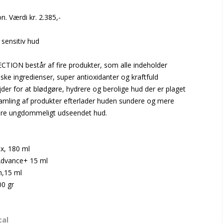
n. Værdi kr. 2.385,-
sensitiv hud
ION består af fire produkter, som alle indeholder
ske ingredienser, super antioxidanter og kraftfuld
jder for at blødgøre, hydrere og berolige hud der er plaget
mling af produkter efterlader huden sundere og mere
mere ungdommeligt udseendet hud.
x, 180 ml
Advance+ 15 ml
m,15 ml
00 gr
cal