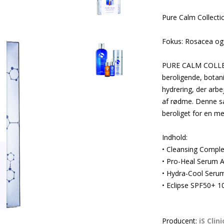
Pure Calm Collectio
Fokus: Rosacea og 
PURE CALM COLLECT
beroligende, botani
hydrering, der arbe
af rødme. Denne sa
beroliget for en 
Indhold:
• Cleansing Comple
• Pro-Heal Serum 
• Hydra-Cool Seru
• Eclipse SPF50+ 1
Producent:
iS Clini