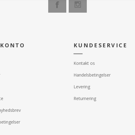
- Giver overle
rsøgelser er
- Stimulere ny cellevækst og
beskyttelse
rebygge og
mindsker inflammation
- Øger markan
er. En
- Reducerer irritation med en
collagen.
ivende creme,
beskyttende barriere
 sund, blød og
- Forebygger skorpedannelse
- Forøger kollagensyntesen
 KONTO
- Hydrerer tør og følsom hud
KUNDESERVICE
erer huden
- Minimerer ar
msten af fine
- Hurtigere opheling af alle typer
sår.
Kontakt os
ebygge DNA-
r
Handelsbetingelser
førsel af
Levering
te
Returnering
nyhedsbrev
etingelser