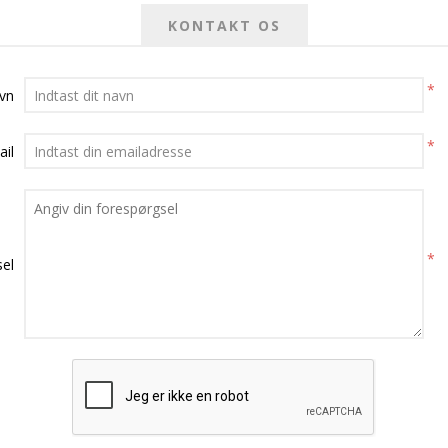
KONTAKT OS
*
avn
*
ail
*
el