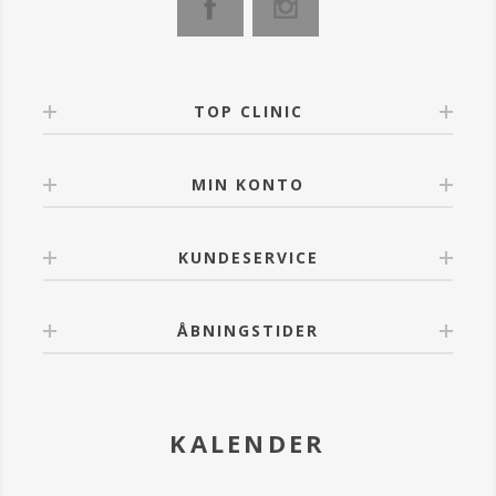
- Forebygger skorpedannelse
- Forøger kollagensyntesen
- Hydrerer tør og følsom hud
- Minimerer ar
- Hurtigere opheling af alle typer sår.
TOP CLINIC
MIN KONTO
KUNDESERVICE
ÅBNINGSTIDER
KALENDER