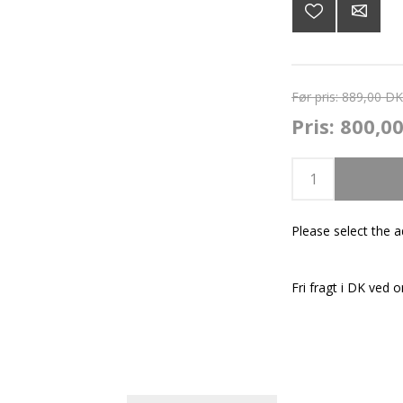
Før pris:
889,00 D
Pris:
800,0
Please select the 
Fri fragt i DK ved o