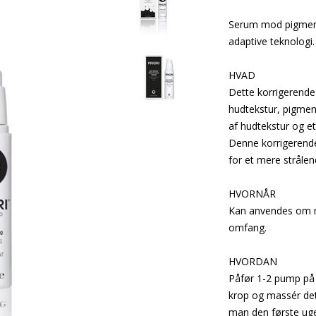
Serum mod pigment
adaptive teknologi.
HVAD
Dette korrigerende
hudtekstur, pigment
af hudtekstur og e
Denne korrigerende
for et mere stråle
HVORNÅR
Kan anvendes om m
omfang.
HVORDAN
Påfør 1-2 pump på 
krop og massér det 
man den første ug