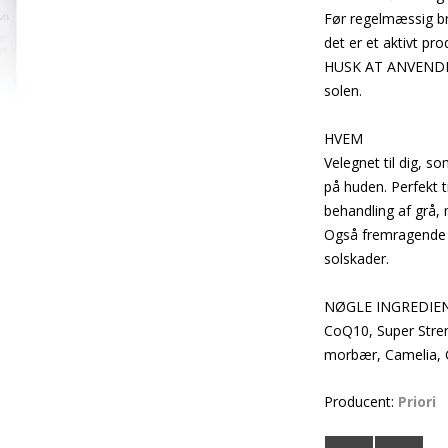
Før regelmæssig br
det er et aktivt pro
HUSK AT ANVENDE 
solen.
HVEM
Velegnet til dig, s
på huden. Perfekt 
behandling af grå,
Også fremragende 
solskader.
NØGLE INGREDIE
CoQ10, Super Stre
morbær, Camelia, Gr
Producent:
Priori