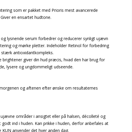
ering som er pakket med Prioris mest avancerede
 Giver en ensartet hudtone.
 og lysnende serum forbedrer og reducerer synligt ujævn
ering og mørke pletter. Indeholder Retinol for forbedring
t stærk antioxidantkompleks.
 brightener giver din hud præcis, hvad den har brug for
nde, lysere og ungdommeligt udseende.
orgenen og aftenen efter ønske om resultaternes
ujævne områder i ansigtet eller på halsen, décolleté og
godt ind i huden. Kan prikke i huden, derfor anbefales at
e KUN anvender det hver anden dag.