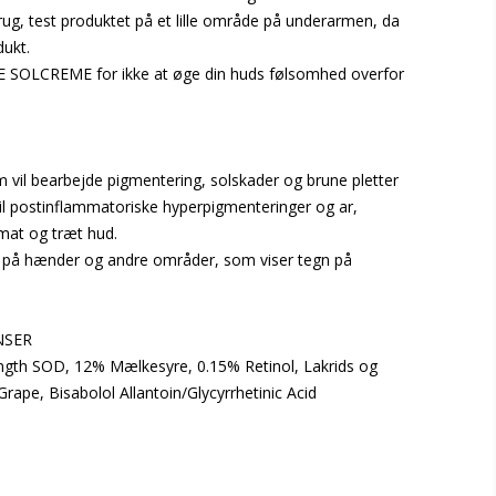
ug, test produktet på et lille område på underarmen, da
dukt.
SOLCREME for ikke at øge din huds følsomhed overfor
om vil bearbejde pigmentering, solskader og brune pletter
til postinflammatoriske hyperpigmenteringer og ar,
 mat og træt hud.
på hænder og andre områder, som viser tegn på
NSER
ngth SOD, 12% Mælkesyre, 0.15% Retinol, Lakrids og
ape, Bisabolol Allantoin/Glycyrrhetinic Acid