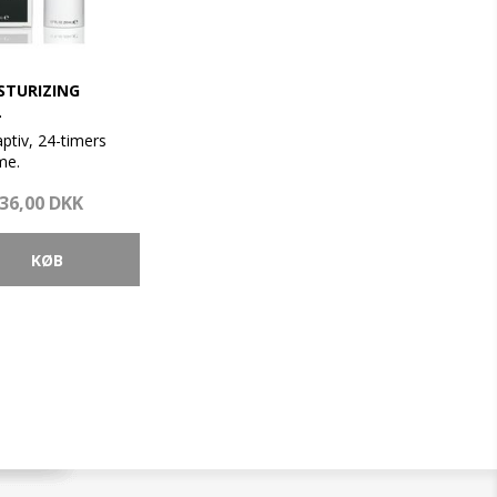
STURIZING
L
ptiv, 24-timers
me.
36,00 DKK
 Retinol og
skyttelse som vil
nlige resultater. En
lti-lags formular
cis, hvad din hud
g forbedrer,
enfugter din hud,
blødere og mere
h.
en og aften. Kan
en 24 timers