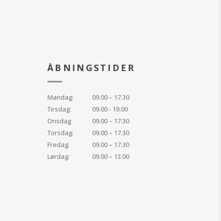
 creme med let
irker korrigerende
.
 til ansigtet,
lleté. Massér det
nsigtet og på hals
ÅBNINGSTIDER
Skal anvendes over
ller korrigerende
Mandag:
09.00 – 17.30
VENDE SOLCREME
Tirsdag:
09.00 - 19.00
e din huds
Onsdag
09.00 – 17.30
rfor solen.
Torsdag:
09.00 – 17.30
Fredag:
09.00 – 17.30
dehydreret, tør hud
Lørdag:
09.00 – 13.00
l hud. Da den har
 det også den
ndlende og
reme. Nogle vil
remen som
 den fungerer
et som dagcreme.