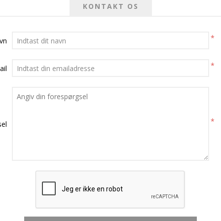
KONTAKT OS
*
avn
*
ail
*
el