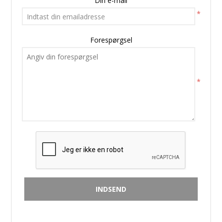
Din e-mail
*
Forespørgsel
*