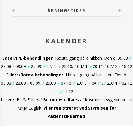
ÅBNINGSTIDER
KALENDER
Laser/IPL-behandlinger:
Næste gang på klinikken: Den d. 05.08
/
28.08
/
09.09.
/
25.09.
/
07.10.
/
23.10.
/
04.11.
/
20.11
/
02.12
/
18.12
Fillers/Botox-behandlinger:
Næste gang på klinikken: Den d.
05.08
/
28.08
/
09.09.
/
25.09.
/
07.10.
/
23.10.
/
04.11.
/
20.11
/
02.12
/
18.12
Laser / IPL & Filllers / Botox mv. udføres af kosmetisk sygeplejerske
Katja Caglak.
Vi er
registreret ved Styrelsen for
Patientsikkerhed
.