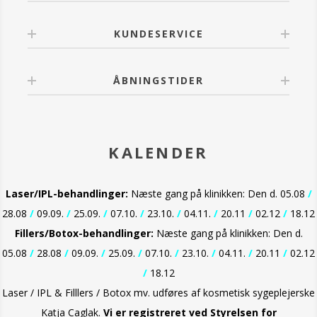
- Ekstrem holdbarhed
- Cremet og delikat tekstur
- Let, naturlig og lysende dækkeevne
KUNDESERVICE
- Fugtbestandig
- Beskyttelse mod solens stråler
ÅBNINGSTIDER
Anvendelse:
Den kan påføres med EVAGARDEN latex svampe eller
med EVAGARDEN dobbelt syntetisk fiber væske
foundation børste n°27. Hurtig og nem at påføre.
KALENDER
Laser/IPL-behandlinger:
Næste gang på klinikken: Den d. 05.08
/
28.08
/
09.09.
/
25.09.
/
07.10.
/
23.10.
/
04.11.
/
20.11
/
02.12
/
18.12
Fillers/Botox-behandlinger:
Næste gang på klinikken: Den d.
05.08
/
28.08
/
09.09.
/
25.09.
/
07.10.
/
23.10.
/
04.11.
/
20.11
/
02.12
/
18.12
Laser / IPL & Filllers / Botox mv. udføres af kosmetisk sygeplejerske
Katja Caglak.
Vi er
registreret ved Styrelsen for