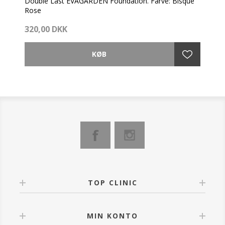
Double Last EVAGARDEN Foundation. Farve: Bisque
Rose
Overgår alle forventninger!
320,00 DKK
Det er en perfekt blanding af pleje, dækning og
lethed, der opfylder alle behov for komfort og meget
lang levetid. For fejlfri og beskyttet hud hele dagen
lang.
Double Last foundationen er formuleret med en
eksklusiv teknologi, der kombinerer ekstrem
holdbarhed, en cremet og delikat tekstur og en utrolig
let, naturlig og lysende høj dækkeevne.
Aldrig før er en foundation blevet set så stærkt
dækkende med en så subtil og behagelig tekstur.
Double Last foundationen tilbyder også fremragende
fugtbestandighed, hvilket gør den ideel til alle
vejrforhold. Det mikroniserede titanium og andre
TOP CLINIC
mineraler behandlet med innovative teknologier
garanterer beskyttelse mod solens stråler.
MIN KONTO
Fordele: