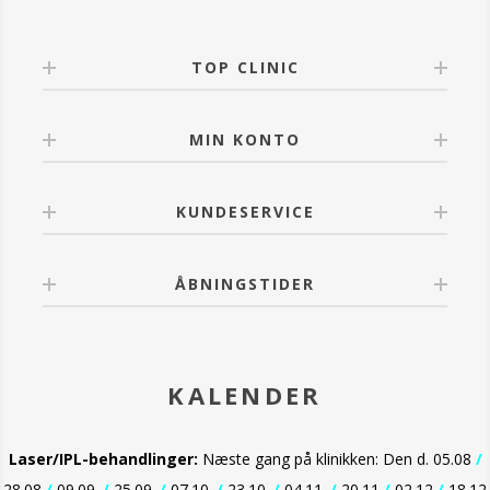
TOP CLINIC
MIN KONTO
KUNDESERVICE
ÅBNINGSTIDER
KALENDER
Laser/IPL-behandlinger:
Næste gang på klinikken: Den d. 05.08
/
28.08
/
09.09.
/
25.09.
/
07.10.
/
23.10.
/
04.11.
/
20.11
/
02.12
/
18.12