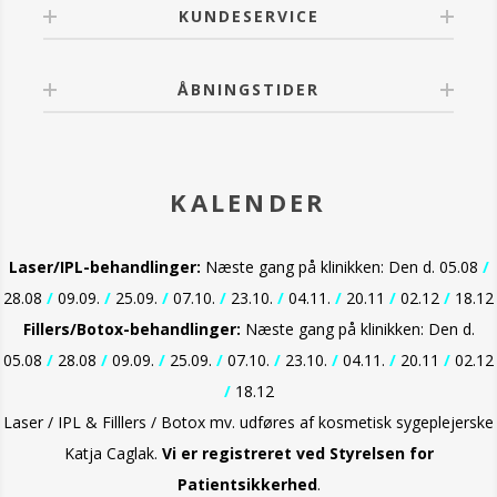
irritation. Kontakt din kosmetolog og/eller læge, hvis
KUNDESERVICE
irritationen fortsætter. Undgå kontakt med øjnene.
Ved kontakt med øjnene, skylles der omhyggeligt
med lunkent vand.
ÅBNINGSTIDER
KALENDER
Laser/IPL-behandlinger:
Næste gang på klinikken: Den d. 05.08
/
28.08
/
09.09.
/
25.09.
/
07.10.
/
23.10.
/
04.11.
/
20.11
/
02.12
/
18.12
Fillers/Botox-behandlinger:
Næste gang på klinikken: Den d.
05.08
/
28.08
/
09.09.
/
25.09.
/
07.10.
/
23.10.
/
04.11.
/
20.11
/
02.12
/
18.12
Laser / IPL & Filllers / Botox mv. udføres af kosmetisk sygeplejerske
Katja Caglak.
Vi er
registreret ved Styrelsen for
Patientsikkerhed
.