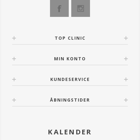
finish, og som absorberes hurtigt i huden uden at
fedte.
Cremen fås som transparent eller med Perfect Tint i
beige.
- Fri for parfume
- Daglig bredspektret UVA- og UVB beskyttelse
TOP CLINIC
- Hurtig absorberende
- Vandresistent
- Mat finish.
MIN KONTO
KUNDESERVICE
ÅBNINGSTIDER
KALENDER