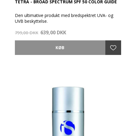
TETRA - BROAD SPECTRUM SPF 50 COLOR GUIDE
Den ultimative produkt med bredspektret UVA- og
UVB beskyttelse.
Med farveguide.
639,00 DKK
799,00 DKK
HVAD
Det første af sin slags med 4 beskyttelses-niveauer:
DNA, antioxidant, solcreme og infrarød beskyttelse.
En bemærkelsesværdig og avanceret solcreme. Med
fire niveauer af beskyttelse, som tilpasser sig til hvad
din hud har brug for. Den beskytter dig mod
miljøskader, miljøforurenende stoffer, frie radikaler
og andre potentielle skader, der kommer fra
forskellige former for solstråling. Formlen er beriget
med bredspektret mineralsk solcreme, infrarøde
beskyttelseskomplekser, antioxidanter og DNA-
reparationsenzymer, som fungerer som en
beskyttende skærm, så du kan afværge de
miljømæssige effekter, som nedbryder hudens
naturlige tekstur og udstråling.
HVORNÅR