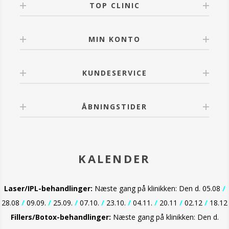
TOP CLINIC
Ved kontakt med øjnene, skylles der omhyggeligt
med lunkent vand.
MIN KONTO
KUNDESERVICE
ÅBNINGSTIDER
KALENDER
Laser/IPL-behandlinger:
Næste gang på klinikken: Den d. 05.08
/
28.08
/
09.09.
/
25.09.
/
07.10.
/
23.10.
/
04.11.
/
20.11
/
02.12
/
18.12
Fillers/Botox-behandlinger:
Næste gang på klinikken: Den d.