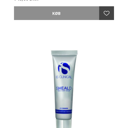
Vi ved desværre, at huden har tendens til at miste
fedtlaget under dermis, når vi bliver ældre. Samtidig
begynder huden også at producere mindre og mindre
naturligt hyaluronsyre, indtil vi når et stadium af
dermatoporose, som er en svaghed i hudens struktur.
Dvs. når huden er ’løs’ og har mistet sin ’fylde’.
For at finde en løsning til denne tilstand
(dermatoporose) har der været et behov for en
dobbelt tilgang.
Anvendelse
Hydro-Lipidic 3DSynergé Filler Crème kan
introduceres i et hvilket som helst trin i STEP-UP
SYSTEMET.
1. Pre-Cleanse, rens og tone med dine foretrukne
Environ produkter.
2. Micro-Needling inden påførsel af 3DSynergé Filler
Crème anbefales for mere avancerede/øvede brugere
af Environ.
3. Påfør 3DSynergé Filler Crème og massér blidt ind i
huden inden brug af dit anbefalede Environ A-vitamin