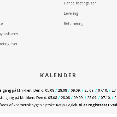
småbørn for di
r
Handelsbetingelser
dig ikke for l
du bruger et
Levering
solbeskyttelse
yder 100% bes
te
Returnering
Påfør solbesky
du går ud i sol
nyhedsbrev
mindst en hånd
hele tiden er b
etingelser
når barnet har
vandet eller tø
børn med tøj in
solbriller.
Undgå solen m
solens stråler
KALENDER
et produkt me
der passer til 
gang på klinikken: Den d. 05.08
/
28.08
/
09.09.
/
25.09.
/
07.10.
/
23.
Anvender du fo
solbeskyttelse
e gang på klinikken: Den d. 05.08
/
28.08
/
09.09.
/
25.09.
/
07.10.
/
2
beskyttelsen v
dføres af kosmetisk sygeplejerske Katja Caglak.
Vi er
registreret ve
hyppigt, og ri
barnet hele tid
Udsæt ikke sm