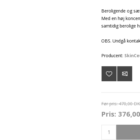
Beroligende og sæ
Med en høj koncent
samtidig berolige 
OBS. Undgå kontak
Producent:
SkinCe
Før pris:
470,00 D
Pris:
376,0