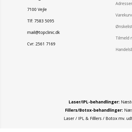
Adresse
7100 Vejle
Varekurv
Tlf: 7583 5095
Ønskelis
mail@topclinic.dk
Tilmeld 
Cvr: 2561 7169
Handelsb
Laser/IPL-behandlinger:
Næste 
Fillers/Botox-behandlinger:
Næst
Laser / IPL & Filllers / Botox mv. u