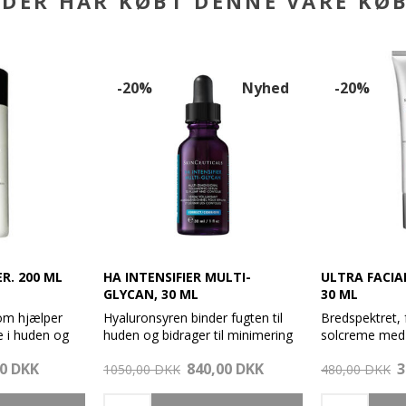
DER HAR KØBT DENNE VARE KØ
-20%
Nyhed
-20%
R. 200 ML
HA INTENSIFIER MULTI-
ULTRA FACIAL
GLYCAN, 30 ML
30 ML
som hjælper
Hyaluronsyren binder fugten til
Bredspektret,
e i huden og
huden og bidrager til minimering
solcreme med
 beskyttende
af de små linjer og rynker.
beskyttelse.
00 DKK
840,00 DKK
3
1050,00 DKK
480,00 DKK
eret hud
HA Intensifier Multi-Glycan er et
Hjælper med a
ter afrens.
næstegenerations korrigerende
mod aldringst