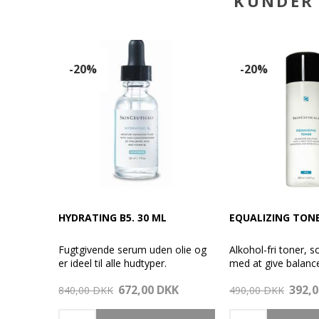
KUNDER 
-20%
-20%
HYDRATING B5. 30 ML
EQUALIZING TONE
Fugtgivende serum uden olie og
Alkohol-fri toner, 
er ideel til alle hudtyper.
med at give balanc
Er beriget med Vitamin B5, som
genoprette hudens
672,00 DKK
392,
er kendt for at genopbygge
840,00 DKK
pH kappe.
490,00 DKK
huden, samt Hyaluronsyre.
Til normal / dehydr
Hydrating B5 Gel tilfører
morgen og aften ef