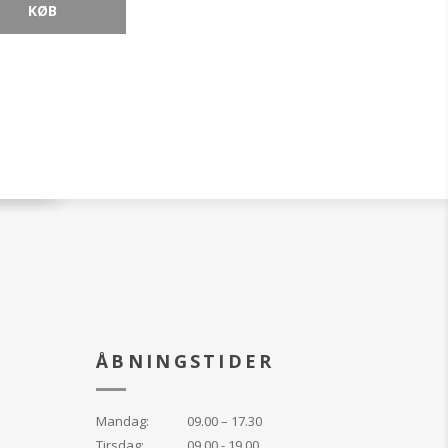
 med avancerede
oryl® SX og
som giver Ultra
e SPF 50 den
yttelse mod solens
råler.
bredspektret
yttelse
filtre arbejder
 hjælpe med at
ringstegn
UV-stråler
en
en ultralet
le hudtyper
ÅBNINGSTIDER
et sol udgør en
 for sundheden.
Mandag:
09.00 – 17.30
pædbørn og
Tirsdag:
09.00 - 19.00