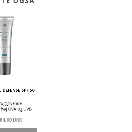
BTE OGSÅ
 DEFENSE SPF 50.
 fugtgivende
 høj UVA og UVB
84,00 DKK
t beskytte huden
egn forårsaget af