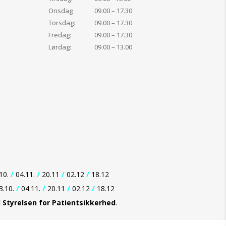
rekte sol. Ophold
Onsdag
09.00 – 17.30
ænge i solen selvom
Torsdag:
09.00 – 17.30
smiddel, da det ikke
Fredag:
09.00 – 17.30
kyttelse.
Lørdag:
09.00 – 13.00
ttelsesmidlet før
en. Påfør hyppigt,
fuld, så barnet
eskyttet, særligt
 svedt, været i
rret sig. Beskyt
kl. hat, T-shirt og
idt på dagen når
 er stærkest. Vælg
d en beskyttelse
din hudtype.
10.
/
04.11.
/
20.11
/
02.12
/
18.12
r lidt
smiddel, forringes
3.10.
/
04.11.
/
20.11
/
02.12
/
18.12
æsentligt. Påfør
d Styrelsen for Patientsikkerhed
.
gelige mængder, så
en er beskyttet.
å børn for direkte