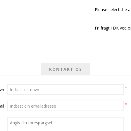
Please select the 
Fri fragt i DK ved o
KONTAKT OS
*
avn
*
ail