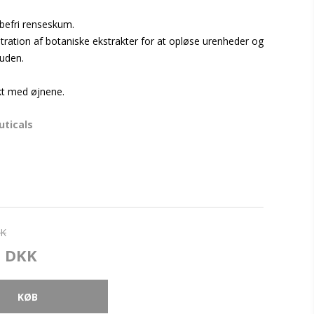
befri renseskum.
ration af botaniske ekstrakter for at opløse urenheder og
huden.
t med øjnene.
uticals
KK
0 DKK