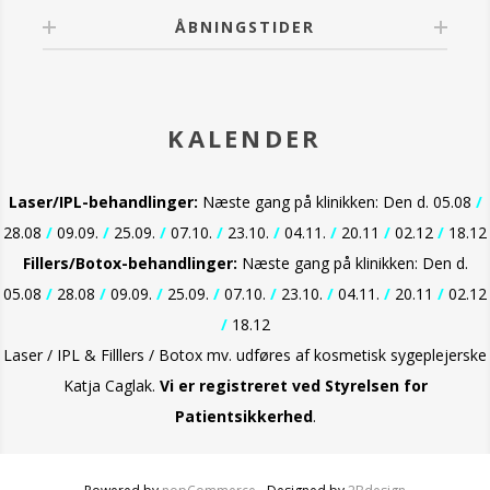
ÅBNINGSTIDER
KALENDER
Laser/IPL-behandlinger:
Næste gang på klinikken: Den d. 05.08
/
28.08
/
09.09.
/
25.09.
/
07.10.
/
23.10.
/
04.11.
/
20.11
/
02.12
/
18.12
Fillers/Botox-behandlinger:
Næste gang på klinikken: Den d.
05.08
/
28.08
/
09.09.
/
25.09.
/
07.10.
/
23.10.
/
04.11.
/
20.11
/
02.12
/
18.12
Laser / IPL & Filllers / Botox mv. udføres af kosmetisk sygeplejerske
Katja Caglak.
Vi er
registreret ved Styrelsen for
Patientsikkerhed
.