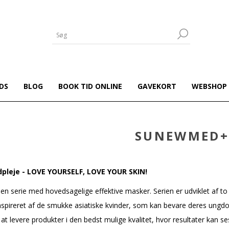
DS
BLOG
BOOK TID ONLINE
GAVEKORT
WEBSHOP
SUNEWMED+
pleje - LOVE YOURSELF, LOVE YOUR SKIN!
serie med hovedsagelige effektive masker. Serien er udviklet af to s
nspireret af de smukke asiatiske kvinder, som kan bevare deres un
at levere produkter i den bedst mulige kvalitet, hvor resultater kan se