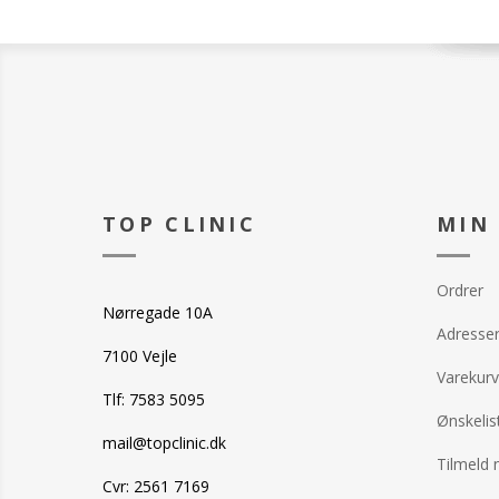
Masken påføres
holder på vand
hud. Lad den vir
væv.
minutter. Anve
dag. I dagene i
resterende væs
kan lukkes tæt)
creme morgen o
Må anvendes af
ammende.
TOP CLINIC
MIN
Ordrer
Nørregade 10A
Adresse
7100 Vejle
Varekurv
Tlf: 7583 5095
Ønskelis
mail@topclinic.dk
Tilmeld 
Cvr: 2561 7169