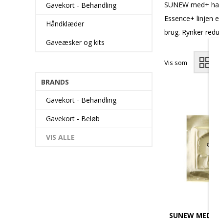
SUNEW med+ har v
Gavekort - Behandling
Essence+ linjen e
Håndklæder
brug. Rynker red
Gaveæsker og kits
Vis som
BRANDS
Gavekort - Behandling
Gavekort - Beløb
VIS ALLE
SUNEW MED+ 