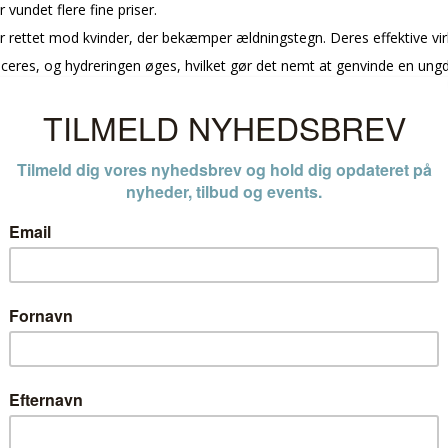
undet flere fine priser.
r rettet mod kvinder, der bekæmper ældningstegn. Deres effektive vir
uceres, og hydreringen øges, hvilket gør det nemt at genvinde en ung
Sorter efter
COLLAGEN EYE
SUNEW MED+ EPIDERMAL +
SUNEW MED