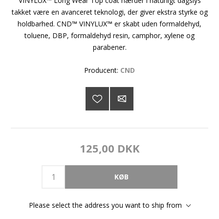
VINYLUX™ Long Wear Top coat hærder i naturligt dagslys
takket være en avanceret teknologi, der giver ekstra styrke og
holdbarhed. CND™ VINYLUX™ er skabt uden formaldehyd,
toluene, DBP, formaldehyd resin, camphor, xylene og
parabener.
Producent:
CND
125,00 DKK
Please select the address you want to ship from