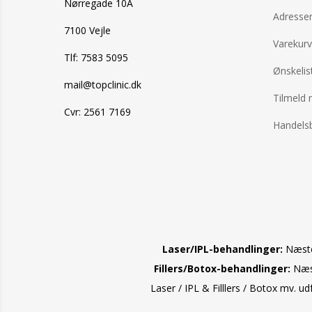
Nørregade 10A
Adresse
7100 Vejle
Varekurv
Tlf: 7583 5095
Ønskelis
mail@topclinic.dk
Tilmeld 
Cvr: 2561 7169
Handelsb
Laser/IPL-behandlinger:
Næste 
Fillers/Botox-behandlinger:
Næst
Laser / IPL & Filllers / Botox mv. u