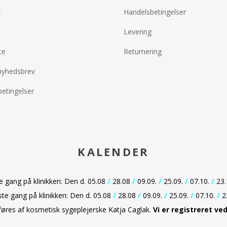
r
Handelsbetingelser
Levering
te
Returnering
nyhedsbrev
etingelser
KALENDER
gang på klinikken: Den d. 05.08
/
28.08
/
09.09.
/
25.09.
/
07.10.
/
23.
e gang på klinikken: Den d. 05.08
/
28.08
/
09.09.
/
25.09.
/
07.10.
/
2
dføres af kosmetisk sygeplejerske Katja Caglak.
Vi er
registreret ve