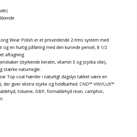
ude)
ækkende
g Wear Polish er et prisvindende 2-trins system med
t og en hurtig påføring med den kurvede pensel, 8 1/2
let aftagning.
nskaber (styrkende keratin, vitamin E og Jojoba olie),
g stærke naturnegle.
 Top coat hærder i naturligt dagslys takket være en
i, der giver ekstra styrke og holdbarhed. CND™ VINYLUX™
aldehyd, toluene, DBP, formaldehyd resin, camphor,
r.