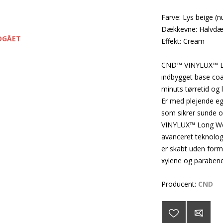
Farve: Lys beige (n
Dækkevne: Halvd
DGÅET
Effekt: Cream
CND™ VINYLUX™ Lon
indbygget base coa
minuts tørretid og 
Er med plejende ege
som sikrer sunde o
VINYLUX™ Long Wear
avanceret teknolog
er skabt uden form
xylene og parabene
Producent:
CND