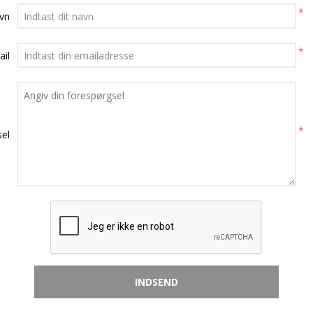
*
avn
*
ail
*
el