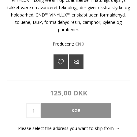
VINYLUX™ Long Wear Top coat hærder i naturligt dagslys
takket være en avanceret teknologi, der giver ekstra styrke og
holdbarhed. CND™ VINYLUX™ er skabt uden formaldehyd,
toluene, DBP, formaldehyd resin, camphor, xylene og
parabener.
Producent:
CND
125,00 DKK
Please select the address you want to ship from