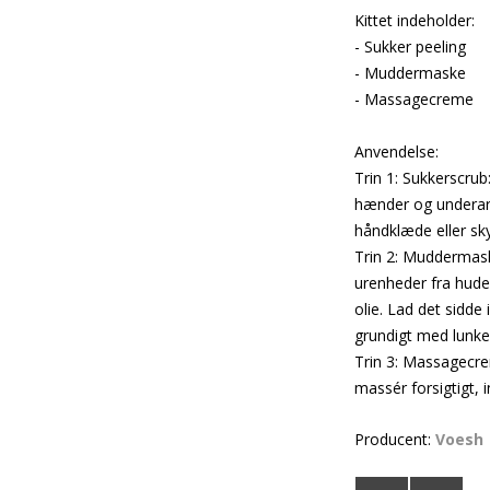
Kittet indeholder:
- Sukker peeling
- Muddermaske
- Massagecreme
Anvendelse:
Trin 1: Sukkerscru
hænder og underarme
håndklæde eller sk
Trin 2: Muddermas
urenheder fra hude
olie. Lad det sidde
grundigt med lunke
Trin 3: Massagecr
massér forsigtigt, 
Producent:
Voesh