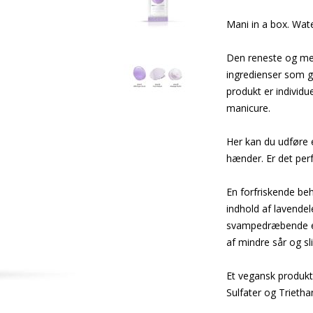
Mani in a box. Wate
Den reneste og mes
ingredienser som g
produkt er individ
manicure.
Her kan du udføre 
hænder. Er det perf
En forfriskende be
indhold af lavendel
svampedræbende eg
af mindre sår og sl
Et vegansk produkt 
Sulfater og Trieth