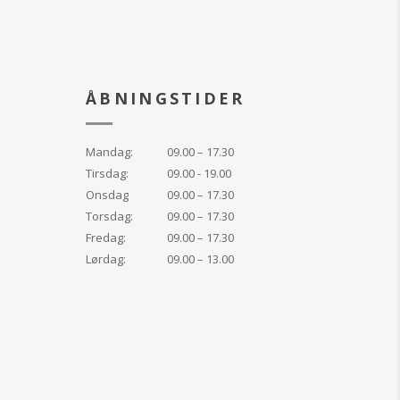
g mest hygiejniske
løsning Beriget med
nser til at give
ernæring de har
ÅBNINGSTIDER
r individuelt
en rigtige mængde
Mandag:
09.00 – 17.30
edicure.
Tirsdag:
09.00 - 19.00
Onsdag
09.00 – 17.30
Torsdag:
09.00 – 17.30
Fredag:
09.00 – 17.30
Lørdag:
09.00 – 13.00