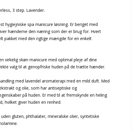
rless, 3 step. Lavender.
t hygiejniske spa manicure løsning. Er beriget med
iver hænderne den næring som der er brug for. Hvert
uelt pakket med den rigtige mængde for en enkelt
en virkelig skøn manicure med optimal pleje af dine
ekte valg til at genopfriske huden på de trætte hænder.
handling med lavendel aromaterapi med en mild duft. Med
ekstrakt og olie, som har antiseptiske og
enskaber på huden. Er med til at fremskynde en heling
id, hvilket giver huden en renhed.
uden gluten, phthalater, mineralske olier, syntetiske
anolamine.