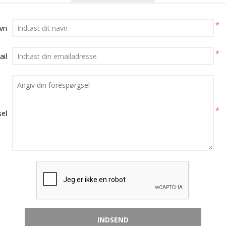
*
avn
*
ail
*
el