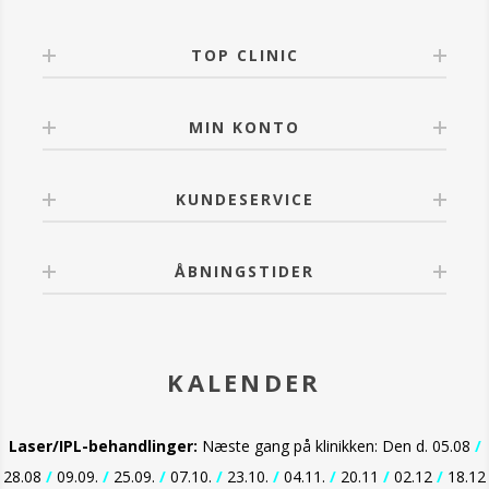
- Fri for parfume
- Daglig bredspektret UVA- og UVB beskyttelse
TOP CLINIC
- Hurtig absorberende
- Vandresistent
- Mat finish.
MIN KONTO
KUNDESERVICE
ÅBNINGSTIDER
KALENDER
Laser/IPL-behandlinger:
Næste gang på klinikken: Den d. 05.08
/
28.08
/
09.09.
/
25.09.
/
07.10.
/
23.10.
/
04.11.
/
20.11
/
02.12
/
18.12