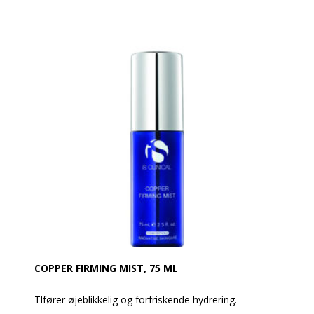
og nogle former for dermatitis.
- Fortræffelig til behadnling af acne, inkl. grad 4 -
cystisk acne.
- Ideel til behandling af Rosacea
- Reducerer inflammation
- Giver højeste grad af antioxidant-beskyttelse
- Beskytter mod UV-stråling. - Giver beroligende
lindring til kontaktdermatitis
COPPER FIRMING MIST, 75 ML
Tlfører øjeblikkelig og forfriskende hydrering.