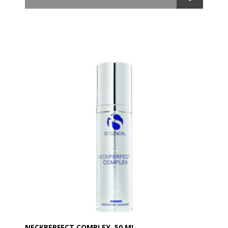
med Kobber Tripeptid Vækstfaktor, hvilket giver
forbløffende anti-aging egenskaber.
- Den lysner mørke rande under øjenene
- Reducerer poser og smilerynker under øjenene
- Giver overlegen antioxidant beskyttelse
- Øger markant dannelsen af collagen.
NECKPERFECT COMPLEX. 50 ML