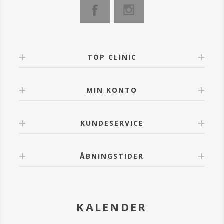
fugtgivende creme, som holder din hud sund, blød og
beskyttet.
- Blødgør og reparerer huden
- Reducerer forekomsten af fine linjer og rynker
- Er med til at forebygge DNA-skader
TOP CLINIC
- Fremragende til tilførsel af fugtighed
- Til alle hudtyper.
MIN KONTO
KUNDESERVICE
ÅBNINGSTIDER
KALENDER