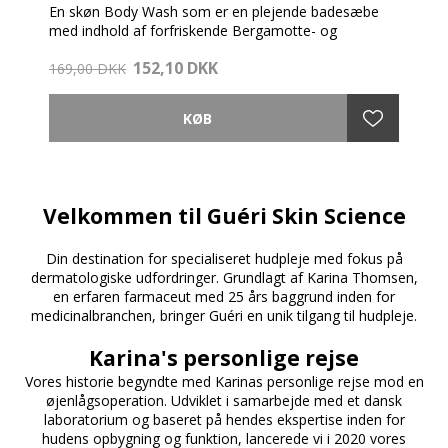
En skøn Body Wash som er en plejende badesæbe
med indhold af forfriskende Bergamotte- og
Citrusolie. Sæben efterlader huden ekstra fugtet, blød
152,10 DKK
og velplejet og er velegnet til alle hudtyper.
169,00 DKK
En høj koncentration af Aloe Vera fugter huden og
fjerner effektiv de døde hudceller. Aloe Vera har også
antiinflammatorisk virkning, som virker kølende og
dulmende på en irriteret hud.
Velkommen til Guéri Skin Science
a
Din destination for specialiseret hudpleje med fokus på
dermatologiske udfordringer. Grundlagt af Karina Thomsen,
en erfaren farmaceut med 25 års baggrund inden for
medicinalbranchen, bringer Guéri en unik tilgang til hudpleje.
a
Karina's personlige rejse
Vores historie begyndte med Karinas personlige rejse mod en
øjenlågsoperation. Udviklet i samarbejde med et dansk
laboratorium og baseret på hendes ekspertise inden for
hudens opbygning og funktion, lancerede vi i 2020 vores