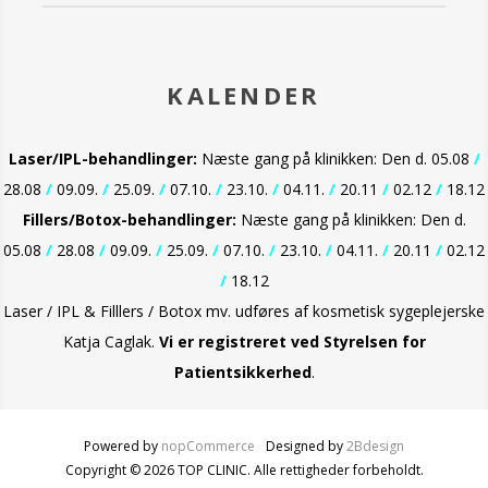
KALENDER
Laser/IPL-behandlinger:
Næste gang på klinikken: Den d. 05.08
/
28.08
/
09.09.
/
25.09.
/
07.10.
/
23.10.
/
04.11.
/
20.11
/
02.12
/
18.12
Fillers/Botox-behandlinger:
Næste gang på klinikken: Den d.
05.08
/
28.08
/
09.09.
/
25.09.
/
07.10.
/
23.10.
/
04.11.
/
20.11
/
02.12
/
18.12
Laser / IPL & Filllers / Botox mv. udføres af kosmetisk sygeplejerske
Katja Caglak.
Vi er
registreret ved Styrelsen for
Patientsikkerhed
.
Powered by
nopCommerce
Designed by
2Bdesign
Copyright © 2026 TOP CLINIC. Alle rettigheder forbeholdt.