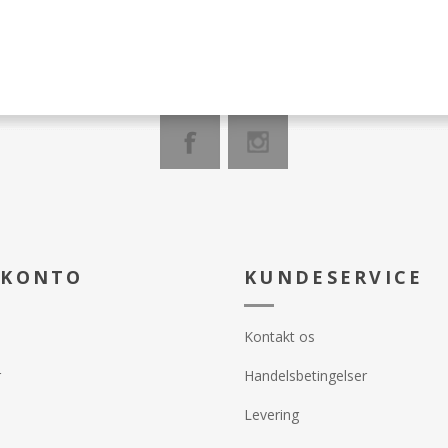
Defense & Repair
 E og 17
plus en patenteret
tte serum
 hud, rødme og
g efterlader dig
de hudtone og en
ight Cream
bejde mens du
injer, rynker og
vores AlphaRet-
 KONTO
KUNDESERVICE
 kombinerer AHA
synlige resultater
 og hudstruktur.?
Kontakt os
r
Handelsbetingelser
Levering