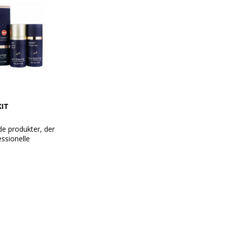
IT
e produkter, der
essionelle
ernight Cream
 Serum™ FACE, 15