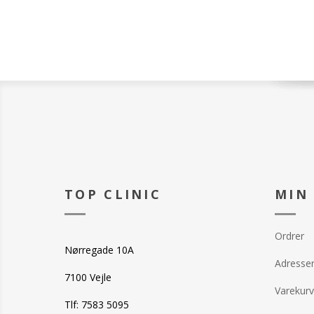
Alto Advanced 
Serum
Med Vitamin C,
antioxidanter, 
antioxidant! De
bekæmper trist
ujævn tekstur, o
med en strålen
lysere glød.?
AlphaRet Overn
Lad din hud ar
sover! Reducer l
ujævn hud med 
TOP CLINIC
MIN
teknologi, der
og Retinoid for 
på aldringstegn
Ordrer
Nørregade 10A
Adresse
7100 Vejle
Varekurv
Tlf: 7583 5095