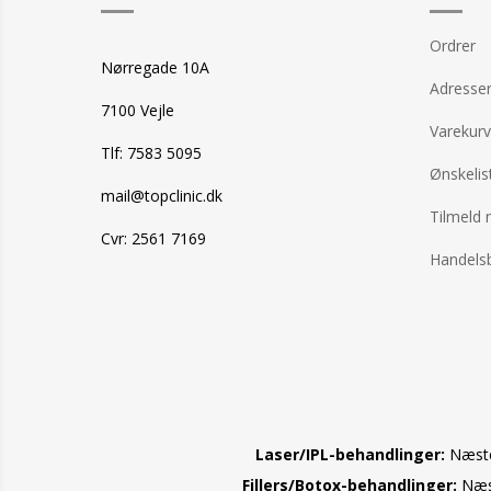
Ordrer
Nørregade 10A
Adresse
7100 Vejle
Varekurv
Tlf: 7583 5095
Ønskelis
mail@topclinic.dk
Tilmeld 
Cvr: 2561 7169
Handelsb
Laser/IPL-behandlinger:
Næste 
Fillers/Botox-behandlinger:
Næst