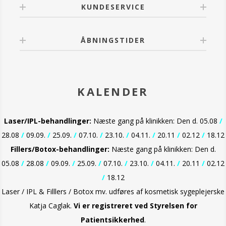
KUNDESERVICE
ÅBNINGSTIDER
KALENDER
Laser/IPL-behandlinger:
Næste gang på klinikken: Den d. 05.08
/
28.08
/
09.09.
/
25.09.
/
07.10.
/
23.10.
/
04.11.
/
20.11
/
02.12
/
18.12
Fillers/Botox-behandlinger:
Næste gang på klinikken: Den d.
05.08
/
28.08
/
09.09.
/
25.09.
/
07.10.
/
23.10.
/
04.11.
/
20.11
/
02.12
/
18.12
Laser / IPL & Filllers / Botox mv. udføres af kosmetisk sygeplejerske
Katja Caglak.
Vi er
registreret ved Styrelsen for
Patientsikkerhed
.