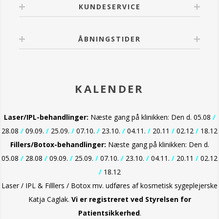
KUNDESERVICE
ÅBNINGSTIDER
KALENDER
Laser/IPL-behandlinger:
Næste gang på klinikken: Den d. 05.08
/
28.08
/
09.09.
/
25.09.
/
07.10.
/
23.10.
/
04.11.
/
20.11
/
02.12
/
18.12
Fillers/Botox-behandlinger:
Næste gang på klinikken: Den d.
05.08
/
28.08
/
09.09.
/
25.09.
/
07.10.
/
23.10.
/
04.11.
/
20.11
/
02.12
/
18.12
Laser / IPL & Filllers / Botox mv. udføres af kosmetisk sygeplejerske
Katja Caglak.
Vi er
registreret ved Styrelsen for
Patientsikkerhed
.