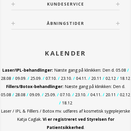
KUNDESERVICE
ÅBNINGSTIDER
KALENDER
Laser/IPL-behandlinger:
Næste gang på klinikken: Den d. 05.08
/
28.08
/
09.09.
/
25.09.
/
07.10.
/
23.10.
/
04.11.
/
20.11
/
02.12
/
18.12
Fillers/Botox-behandlinger:
Næste gang på klinikken: Den d.
05.08
/
28.08
/
09.09.
/
25.09.
/
07.10.
/
23.10.
/
04.11.
/
20.11
/
02.12
/
18.12
Laser / IPL & Filllers / Botox mv. udføres af kosmetisk sygeplejerske
Katja Caglak.
Vi er
registreret ved Styrelsen for
Patientsikkerhed
.